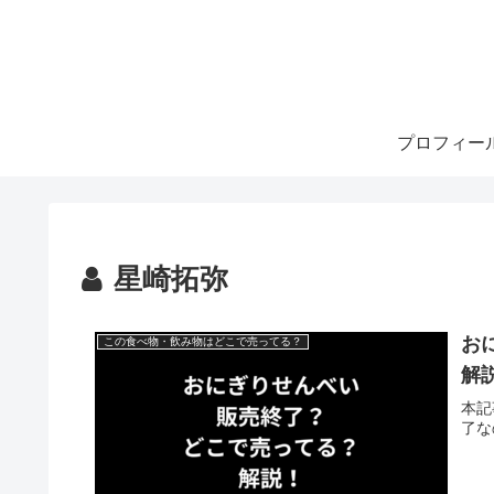
プロフィー
星崎拓弥
お
この食べ物・飲み物はどこで売ってる？
解
本記
了な