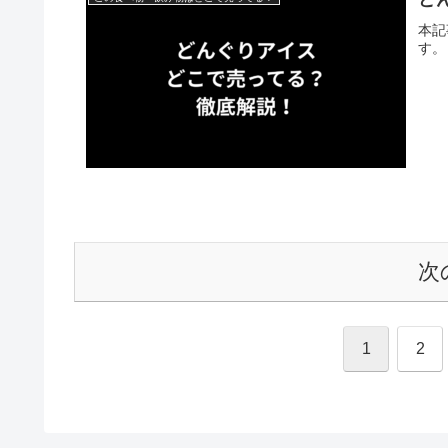
本記
す。
次
1
2